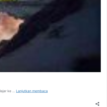
Kanal
lajar ke …
Lanjutkan membaca
Pengetahuan:
Tafsiran
Masa