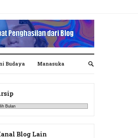
ni Budaya
Manasuka
rsip
rsip
anal Blog Lain