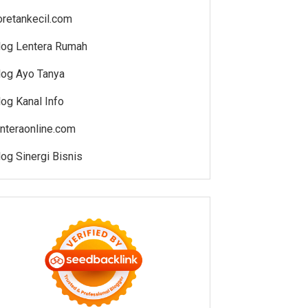
oretankecil.com
log Lentera Rumah
log Ayo Tanya
log Kanal Info
enteraonline.com
log Sinergi Bisnis