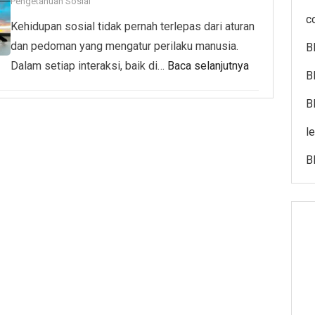
Pengetahuan Sosial
c
Kehidupan sosial tidak pernah terlepas dari aturan
dan pedoman yang mengatur perilaku manusia.
B
Dalam setiap interaksi, baik di…
Baca selanjutnya
B
B
l
B