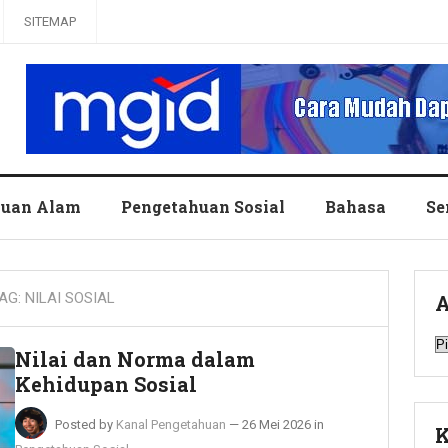
SITEMAP
huan Alam
Pengetahuan Sosial
Bahasa
Se
AG:
NILAI SOSIAL
A
A
Nilai dan Norma dalam
Kehidupan Sosial
Posted by
Kanal Pengetahuan
—
26 Mei 2026
in
K