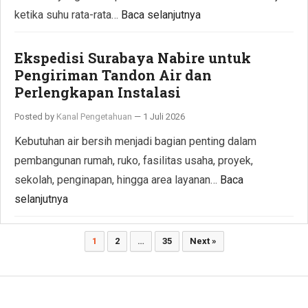
ketika suhu rata-rata…
Baca selanjutnya
Ekspedisi Surabaya Nabire untuk
Pengiriman Tandon Air dan
Perlengkapan Instalasi
Posted by
Kanal Pengetahuan
—
1 Juli 2026
Kebutuhan air bersih menjadi bagian penting dalam
pembangunan rumah, ruko, fasilitas usaha, proyek,
sekolah, penginapan, hingga area layanan…
Baca
selanjutnya
Paginasi
1
2
…
35
Next »
pos