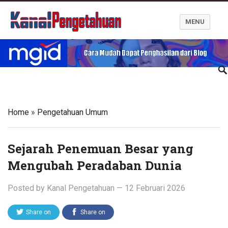
MENU
Kanal Pengetahuan dan Informasi
Home
»
Pengetahuan Umum
Sejarah Penemuan Besar yang
Mengubah Peradaban Dunia
Posted by
Kanal Pengetahuan
—
12 Februari 2026
Share on
Share on
Twitter
Facebook