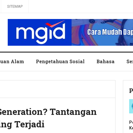
SITEMAP
huan Alam
Pengetahuan Sosial
Bahasa
Se
P
Generation? Tantangan
ing Terjadi
P
K