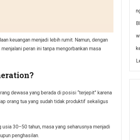
ng
B
w
olaan keuangan menjadi lebih rumit. Namun, dengan
k
a menjalani peran ini tanpa mengorbankan masa
L
eration?
ang dewasa yang berada di posisi “terjepit” karena
dap orang tua yang sudah tidak produktif sekaligus
ng usia 30–50 tahun, masa yang seharusnya menjadi
aupun penghasilan.