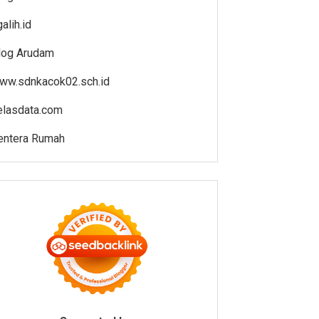
alih.id
log Arudam
ww.sdnkacok02.sch.id
elasdata.com
entera Rumah