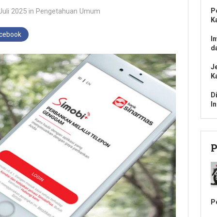
Juli 2025
in
Pengetahuan Umum
P
K
acebook
I
d
J
K
D
I
P
P