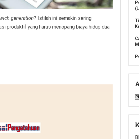
P
(L
wich generation
? Istilah ini semakin sering
T
asi produktif yang harus menopang biaya hidup dua
K
C
M
P
A
A
K
B