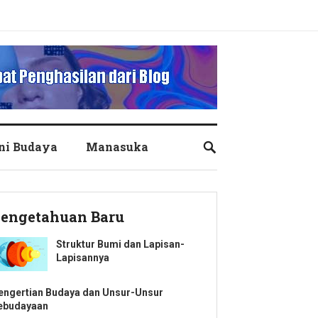
ni Budaya
Manasuka
engetahuan Baru
Struktur Bumi dan Lapisan-
Lapisannya
engertian Budaya dan Unsur-Unsur
ebudayaan