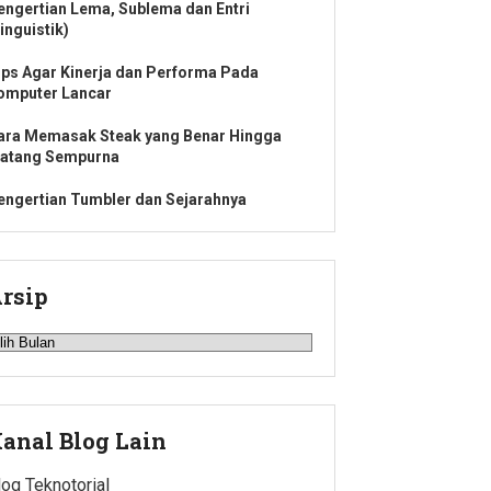
engertian Lema, Sublema dan Entri
inguistik)
ips Agar Kinerja dan Performa Pada
omputer Lancar
ara Memasak Steak yang Benar Hingga
atang Sempurna
engertian Tumbler dan Sejarahnya
rsip
rsip
anal Blog Lain
log Teknotorial