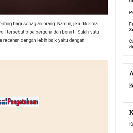
B
P
ting bagi sebagian orang. Namun, jika dikelola
F
S
il tersebut bisa berguna dan berarti. Salah satu
a recehan dengan lebih baik yaitu dengan
C
d
A
A
K
K