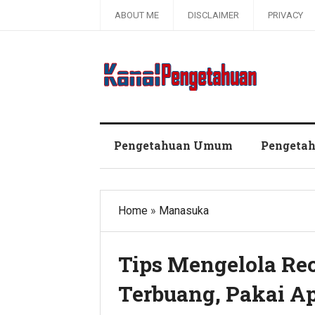
ABOUT ME
DISCLAIMER
PRIVACY
Kanal Pengetahuan dan Informasi
Pengetahuan Umum
Pengeta
Home
»
Manasuka
Tips Mengelola Re
Terbuang, Pakai Ap