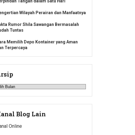
erpindah Tangan dalam Satu Hari
engertian Wilayah Perairan dan Manfaatnya
akta Rumor Shila Sawangan Bermasalah
udah Tuntas
ara Memilih Depo Kontainer yang Aman
an Terpercaya
rsip
rsip
anal Blog Lain
anal Online