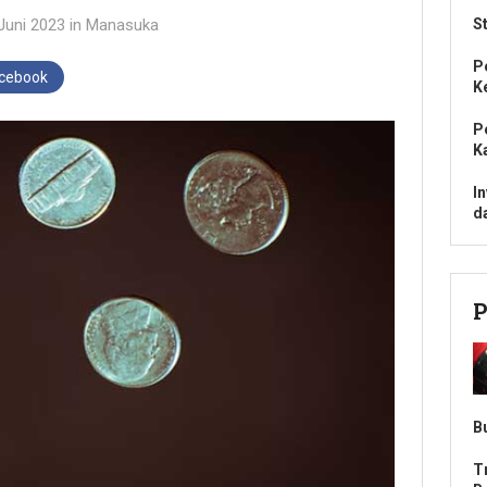
Juni 2023
in
Manasuka
S
P
acebook
K
P
K
I
d
P
B
T