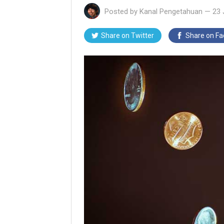
Posted by
Kanal Pengetahuan
—
23 
Share on Twitter
Share on F