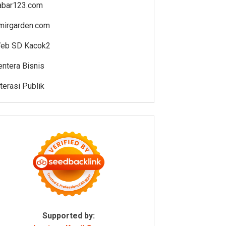
abar123.com
mirgarden.com
eb SD Kacok2
entera Bisnis
iterasi Publik
Supported by: