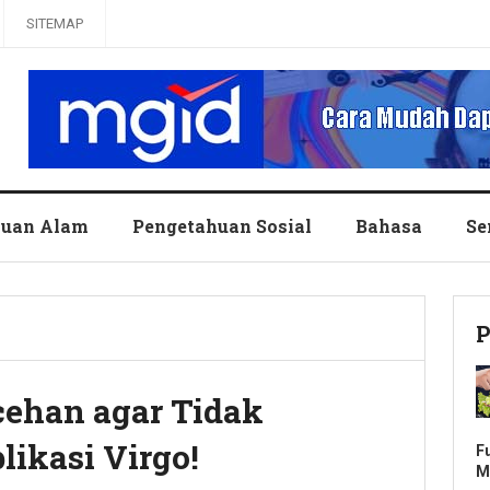
SITEMAP
huan Alam
Pengetahuan Sosial
Bahasa
Se
P
cehan agar Tidak
likasi Virgo!
F
M