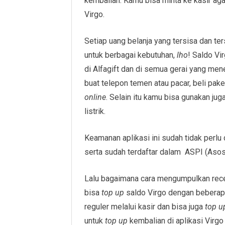
kembalian. Kamu bisa minta ke kasir ag
Virgo.
Setiap uang belanja yang tersisa dan te
untuk berbagai kebutuhan,
lho
! Saldo Vi
di Alfagift dan di semua gerai yang me
buat telepon temen atau pacar, beli pake
online
. Selain itu kamu bisa gunakan ju
listrik.
Keamanan aplikasi ini sudah tidak perlu
serta sudah terdaftar dalam ASPI (Aso
Lalu bagaimana cara mengumpulkan rece
bisa
top up
saldo Virgo dengan beberap
reguler melalui kasir dan bisa juga
top 
untuk
top up
kembalian di aplikasi Virgo