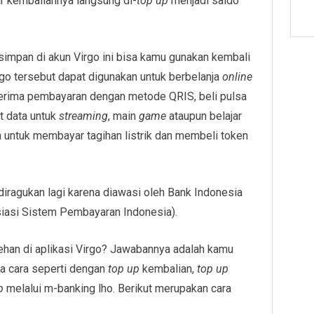
ar kembaliannya langsung di-
top up
menjadi saldo
rsimpan di akun Virgo ini bisa kamu gunakan kembali
rgo tersebut dapat digunakan untuk berbelanja
online
nerima pembayaran dengan metode QRIS, beli pulsa
t data untuk
streaming
, main
game
ataupun belajar
ga untuk membayar tagihan listrik dan membeli token
 diragukan lagi karena diawasi oleh Bank Indonesia
siasi Sistem Pembayaran Indonesia).
han di aplikasi Virgo? Jawabannya adalah kamu
a cara seperti dengan
top up
kembalian,
top up
up
melalui m-banking lho. Berikut merupakan cara