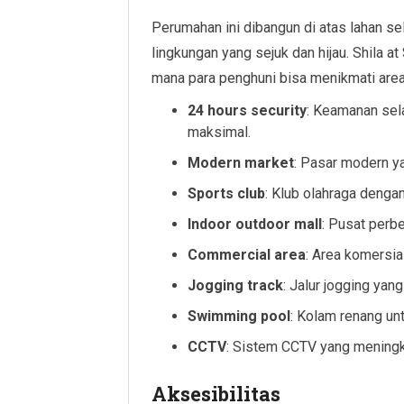
Perumahan ini dibangun di atas lahan se
lingkungan yang sejuk dan hijau. Shila a
mana para penghuni bisa menikmati area h
24 hours security
: Keamanan sel
maksimal.
Modern market
: Pasar modern y
Sports club
: Klub olahraga dengan
Indoor outdoor mall
: Pusat perb
Commercial area
: Area komersia
Jogging track
: Jalur jogging yan
Swimming pool
: Kolam renang unt
CCTV
: Sistem CCTV yang mening
Aksesibilitas