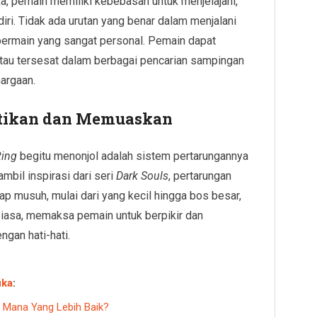
a, pemain memiliki kebebasan untuk menjelajahi,
iri. Tidak ada urutan yang benar dalam menjalani
bermain yang sangat personal. Pemain dapat
atau tersesat dalam berbagai pencarian sampingan
argaan.
tikan dan Memuaskan
Ring
begitu menonjol adalah sistem pertarungannya
il inspirasi dari seri
Dark Souls
, pertarungan
ap musuh, mulai dari yang kecil hingga bos besar,
biasa, memaksa pemain untuk berpikir dan
gan hati-hati.
uka
:
, Mana Yang Lebih Baik?