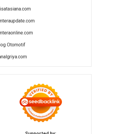
isatasiana.com
enteraupdate.com
enteraonline.com
log Otomotif
analgriya.com
Supported by: