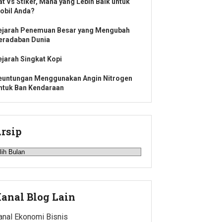
at Vs Stiker, Mana yang Lebih Baik untuk
obil Anda?
ejarah Penemuan Besar yang Mengubah
eradaban Dunia
ejarah Singkat Kopi
euntungan Menggunakan Angin Nitrogen
ntuk Ban Kendaraan
rsip
rsip
anal Blog Lain
anal Ekonomi Bisnis