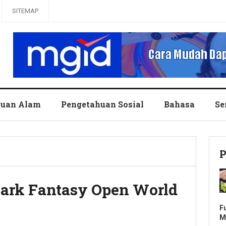
SITEMAP
huan Alam
Pengetahuan Sosial
Bahasa
Se
P
Dark Fantasy Open World
F
M