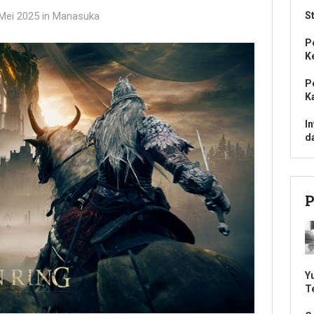
Mei 2025
in
Manasuka
S
P
K
P
K
I
d
P
Y
T