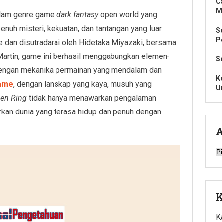
C
M
alam genre game
dark fantasy
open world yang
uh misteri, kekuatan, dan tantangan yang luar
S
P
 dan disutradarai oleh Hidetaka Miyazaki, bersama
Martin, game ini berhasil menggabungkan elemen-
S
ngan mekanika permainan yang mendalam dan
K
Game
, dengan lanskap yang kaya, musuh yang
U
den Ring
tidak hanya menawarkan pengalaman
irkan dunia yang terasa hidup dan penuh dengan
A
A
K
K