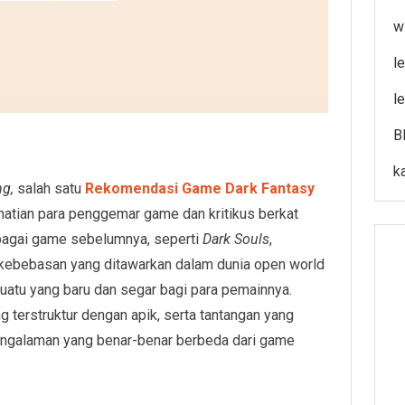
w
l
l
B
k
ng,
salah satu
Rekomendasi Game Dark Fantasy
rhatian para penggemar game dan kritikus berkat
agai game sebelumnya, seperti
Dark Souls
,
kebebasan yang ditawarkan dalam dunia open world
atu yang baru dan segar bagi para pemainnya.
 terstruktur dengan apik, serta tantangan yang
engalaman yang benar-benar berbeda dari game