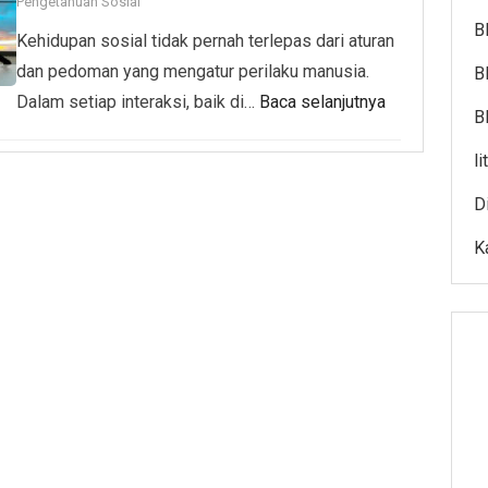
Pengetahuan Sosial
B
Kehidupan sosial tidak pernah terlepas dari aturan
dan pedoman yang mengatur perilaku manusia.
B
Dalam setiap interaksi, baik di…
Baca selanjutnya
B
l
D
K