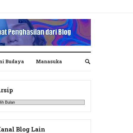
ni Budaya
Manasuka
rsip
rsip
anal Blog Lain