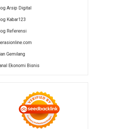
log Arsip Digital
log Kabar123
log Referensi
iterasionline.com
ian Gemilang
anal Ekonomi Bisnis