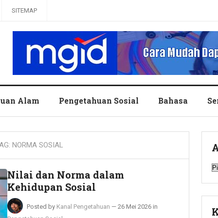
SITEMAP
huan Alam
Pengetahuan Sosial
Bahasa
Se
AG:
NORMA SOSIAL
A
A
Nilai dan Norma dalam
Kehidupan Sosial
Posted by
Kanal Pengetahuan
—
26 Mei 2026
in
K