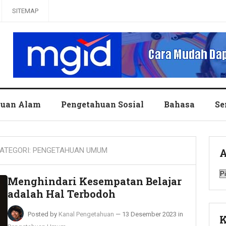
SITEMAP
huan Alam
Pengetahuan Sosial
Bahasa
Se
ATEGORI:
PENGETAHUAN UMUM
A
A
Menghindari Kesempatan Belajar
adalah Hal Terbodoh
Posted by
Kanal Pengetahuan
—
13 Desember 2023
in
K