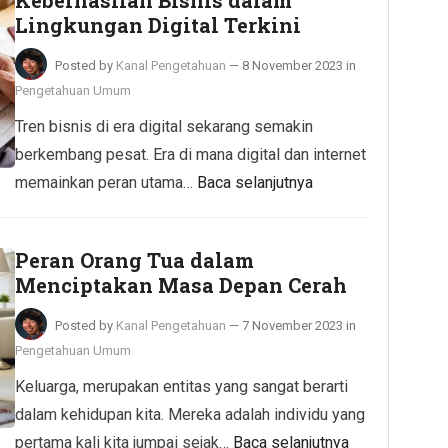
Keberhasilan Bisnis dalam
Lingkungan Digital Terkini
Posted by
Kanal Pengetahuan
—
8 November 2023
in
Pengetahuan Umum
Tren bisnis di era digital sekarang semakin
berkembang pesat. Era di mana digital dan internet
memainkan peran utama…
Baca selanjutnya
Peran Orang Tua dalam
Menciptakan Masa Depan Cerah
Posted by
Kanal Pengetahuan
—
7 November 2023
in
Pengetahuan Umum
Keluarga, merupakan entitas yang sangat berarti
dalam kehidupan kita. Mereka adalah individu yang
pertama kali kita jumpai sejak…
Baca selanjutnya