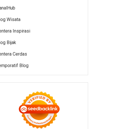
analHub
log Wisata
entera Inspirasi
log Bijak
entera Cerdas
emporatif Blog