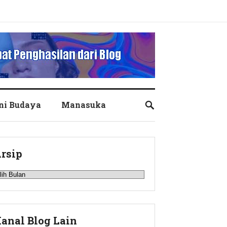
ni Budaya
Manasuka
rsip
rsip
anal Blog Lain