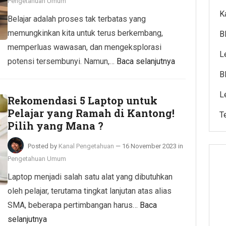
Pengetahuan Umum
K
Belajar adalah proses tak terbatas yang
memungkinkan kita untuk terus berkembang,
B
memperluas wawasan, dan mengeksplorasi
L
potensi tersembunyi. Namun,…
Baca selanjutnya
B
L
Rekomendasi 5 Laptop untuk
Pelajar yang Ramah di Kantong!
T
Pilih yang Mana ?
Posted by
Kanal Pengetahuan
—
16 November 2023
in
Pengetahuan Umum
Laptop menjadi salah satu alat yang dibutuhkan
oleh pelajar, terutama tingkat lanjutan atas alias
SMA, beberapa pertimbangan harus…
Baca
selanjutnya