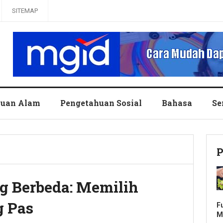
SITEMAP
huan Alam
Pengetahuan Sosial
Bahasa
Se
P
g Berbeda: Memilih
 Pas
F
M