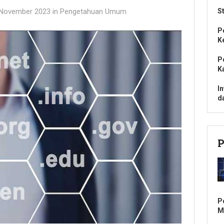
 November 2023
in
Pengetahuan Umum
S
P
K
P
K
I
d
P
P
M