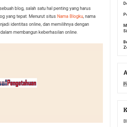
D
ebuah blog, salah satu hal penting yang harus
P
og yang tepat. Menurut situs
Nama Blogku
, nama
jadi identitas online, dan memilihnya dengan
M
S
l dalam membangun keberhasilan online.
B
Z
A
A
K
B