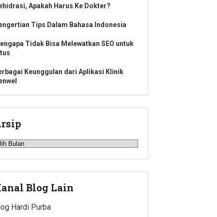
ehidrasi, Apakah Harus Ke Dokter?
engertian Tips Dalam Bahasa Indonesia
engapa Tidak Bisa Melewatkan SEO untuk
itus
erbagai Keunggulan dari Aplikasi Klinik
enwel
rsip
rsip
anal Blog Lain
log Hardi Purba