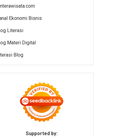
enterawisata.com
anal Ekonomi Bisnis
log Literasi
log Materi Digital
iterasi Blog
Supported by: