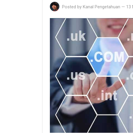
Posted by
Kanal Pengetahuan
—
13