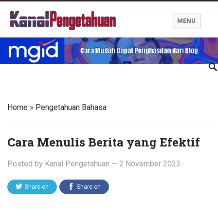
MENU
Kanal Pengetahuan dan Informasi
Home
»
Pengetahuan Bahasa
Cara Menulis Berita yang Efektif
Posted by
Kanal Pengetahuan
—
2 November 2023
Share on
Share on
Twitter
Facebook