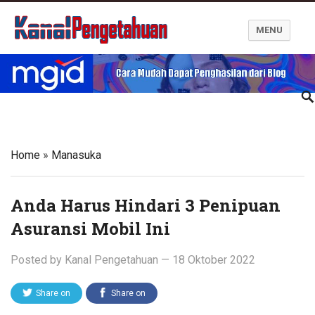
MENU
Kanal Pengetahuan dan Informasi
Home
»
Manasuka
Anda Harus Hindari 3 Penipuan
Asuransi Mobil Ini
Posted by
Kanal Pengetahuan
—
18 Oktober 2022
Share on
Share on
Twitter
Facebook