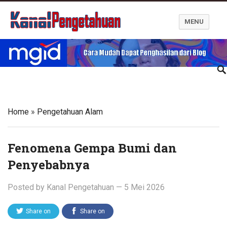
MENU
Kanal Pengetahuan dan Informasi
Home
»
Pengetahuan Alam
Fenomena Gempa Bumi dan
Penyebabnya
Posted by
Kanal Pengetahuan
—
5 Mei 2026
Share on
Share on
Twitter
Facebook