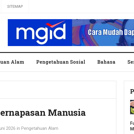
SITEMAP
huan Alam
Pengetahuan Sosial
Bahasa
Se
P
 Pernapasan Manusia
F
uni 2026
in
Pengetahuan Alam
M