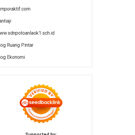
emporaktif.com
ntiaji
ww.sdnpotoanlaok1.sch.id
log Ruang Pintar
log Ekonomi
Supported by: