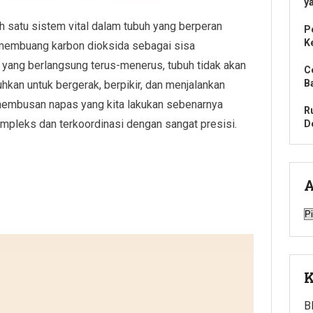
y
 satu sistem vital dalam tubuh yang berperan
P
K
membuang karbon dioksida sebagai sisa
yang berlangsung terus-menerus, tubuh tidak akan
C
B
kan untuk bergerak, berpikir, dan menjalankan
n hembusan napas yang kita lakukan sebenarnya
R
mpleks dan terkoordinasi dengan sangat presisi.
De
A
A
K
B