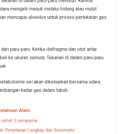
ekanan di dalam paru-paru menurun. Karena
, udara mengalir masuk melalui hidung atau mulut
ian mencapai alveolus untuk proses pertukaran gas.
dari paru-paru. Ketika diafragma dan otot antar
bali ke ukuran semula. Tekanan di dalam paru-paru
uar.
metabolisme sel akan dikeluarkan bersama udara
eimbangan kadar gas dalam tubuh.
etahuan Alam
:
4 sehat 5 sempurna
ah: Penjelasan Lengkap dan Sistematis