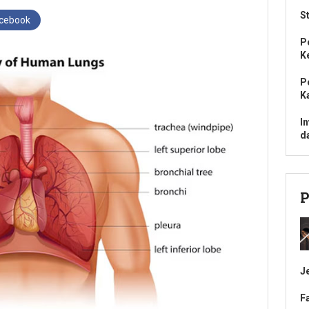
S
acebook
P
K
P
K
I
d
P
J
F