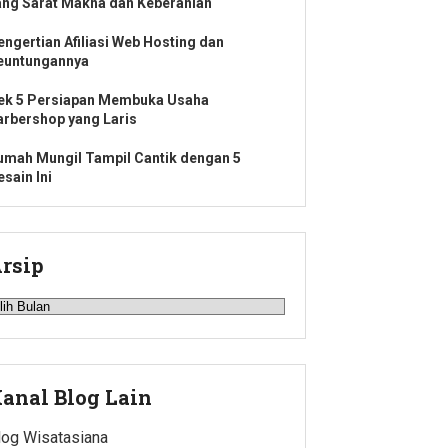
ang Sarat Makna dan Keberanian
engertian Afiliasi Web Hosting dan
euntungannya
ek 5 Persiapan Membuka Usaha
arbershop yang Laris
umah Mungil Tampil Cantik dengan 5
sain Ini
rsip
rsip
anal Blog Lain
log Wisatasiana