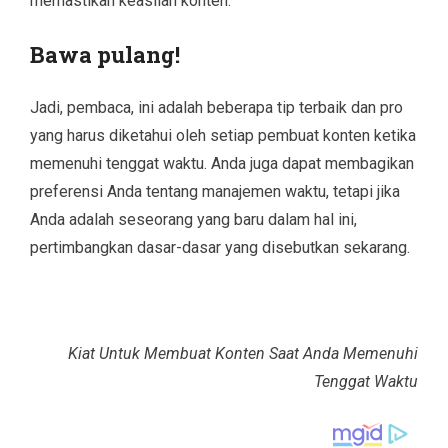
memastikan keaslian konten.
Bawa pulang!
Jadi, pembaca, ini adalah beberapa tip terbaik dan pro
yang harus diketahui oleh setiap pembuat konten ketika
memenuhi tenggat waktu. Anda juga dapat membagikan
preferensi Anda tentang manajemen waktu, tetapi jika
Anda adalah seseorang yang baru dalam hal ini,
pertimbangkan dasar-dasar yang disebutkan sekarang.
Kiat Untuk Membuat Konten Saat Anda Memenuhi
Tenggat Waktu