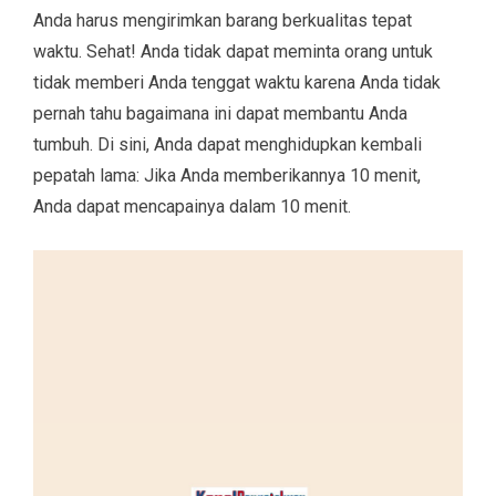
Anda harus mengirimkan barang berkualitas tepat
waktu. Sehat! Anda tidak dapat meminta orang untuk
tidak memberi Anda tenggat waktu karena Anda tidak
pernah tahu bagaimana ini dapat membantu Anda
tumbuh. Di sini, Anda dapat menghidupkan kembali
pepatah lama: Jika Anda memberikannya 10 menit,
Anda dapat mencapainya dalam 10 menit.