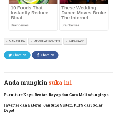
MANASUKA
MEMBUAT KONTEN
PARAFRASE
Share on
Share on
Twitter
Facebook
Anda mungkin
suka ini
Furniture Kayu Rentan Rayap dan Cara Melindunginya
Inverter dan Baterai: Jantung Sistem PLTS dari Solar
Depot