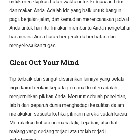
untuk menetapkan batas waktu untuk kebiasaan tidur
dan makan Anda. Adalah ide yang baik untuk bangun
pagi, berjalan-jalan, dan kemudian merencanakan jadwal
Anda untuk hari itu. Ini akan membantu Anda mengetahui
bagaimana Anda harus bergerak dalam batas dan
menyelesaikan tugas.
Clear Out Your Mind
Tip terbaik dan sangat disarankan lainnya yang selalu
ingin kami berikan kepada pembuat konten adalah
menjernihkan pikiran Anda. Menurut sebuah penelitian,
lebih dari separuh dunia menghadapi kesulitan dalam
melakukan sesuatu ketika pikiran mereka sudah kacau.
Memikirkan hubungan masa lalu, kejadian, atau hal
malang yang sedang terjadi atau telah terjadi