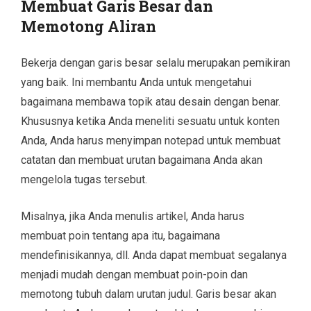
Membuat Garis Besar dan
Memotong Aliran
Bekerja dengan garis besar selalu merupakan pemikiran
yang baik. Ini membantu Anda untuk mengetahui
bagaimana membawa topik atau desain dengan benar.
Khususnya ketika Anda meneliti sesuatu untuk konten
Anda, Anda harus menyimpan notepad untuk membuat
catatan dan membuat urutan bagaimana Anda akan
mengelola tugas tersebut.
Misalnya, jika Anda menulis artikel, Anda harus
membuat poin tentang apa itu, bagaimana
mendefinisikannya, dll. Anda dapat membuat segalanya
menjadi mudah dengan membuat poin-poin dan
memotong tubuh dalam urutan judul. Garis besar akan