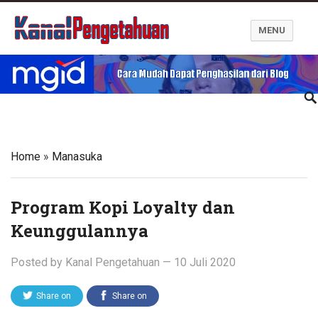
MENU
Kanal Pengetahuan dan Informasi
Home
»
Manasuka
Program Kopi Loyalty dan
Keunggulannya
Posted by
Kanal Pengetahuan
—
10 Juli 2020
Share on
Share on
Twitter
Facebook